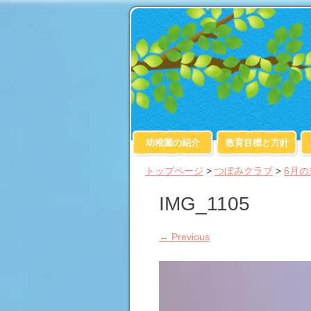
幼稚園の紹介
教育目標と方針
トップページ
>
つぼみクラブ
>
6月
IMG_1105
←
Previous