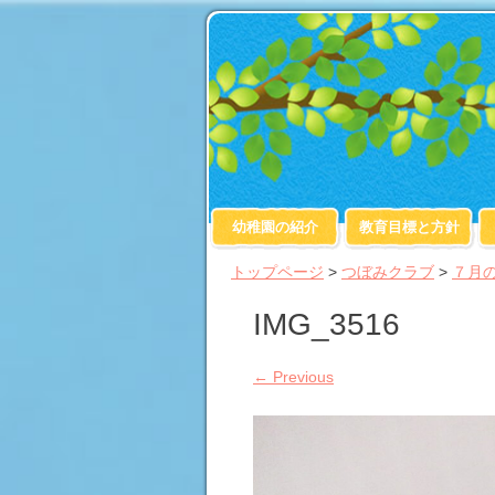
幼稚園の紹介
教育目標と方針
トップページ
>
つぼみクラブ
>
７月
IMG_3516
←
Previous