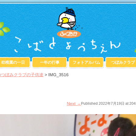
幼稚園の一日
一年の行事
フォトアルバム
つぼみクラブ
のつぼみクラブの子供達
>
IMG_3516
Next
→
Published
2022年7月19日
at
204