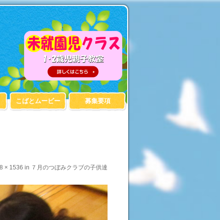
こばとムービー
募集要項
8 × 1536
in
７月のつぼみクラブの子供達