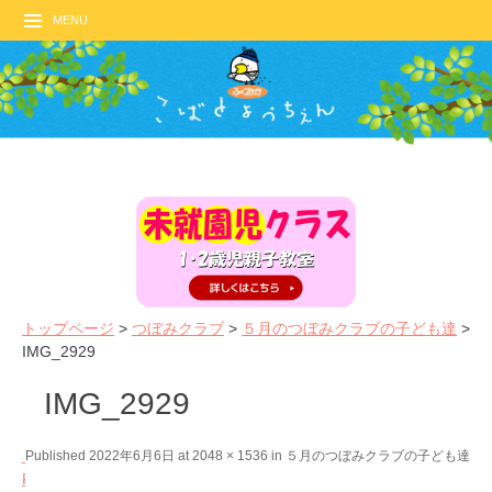
MENU
トップページ
>
つぼみクラブ
>
５月のつぼみクラブの子ども達
>
IMG_2929
IMG_2929
←
N
Published
2022年6月6日
at
2048 × 1536
in
５月のつぼみクラブの子ども達
P
e