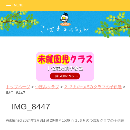
MENU
トップページ
>
つぼみクラブ
>
２.３月のつぼみクラブの子供達
>
IMG_8447
IMG_8447
←
N
Published
2024年3月8日
at
2048 × 1536
in
２.３月のつぼみクラブの子供達
P
e