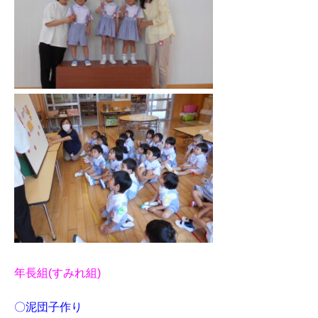
年長組(すみれ組)
〇泥団子作り