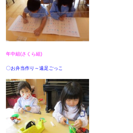
年中組(さくら組)
〇お弁当作り～遠足ごっこ