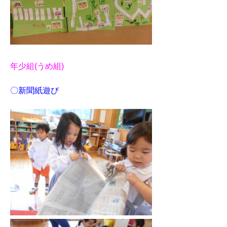
年少組(うめ組)
〇新聞紙遊び