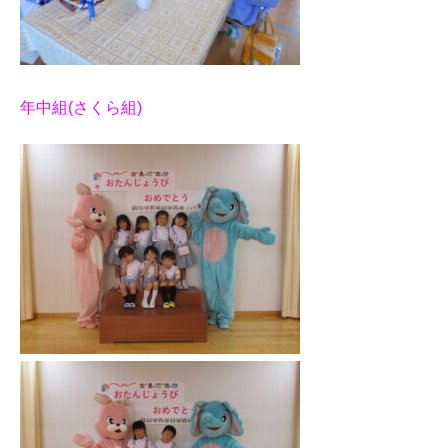
年中組(さくら組)