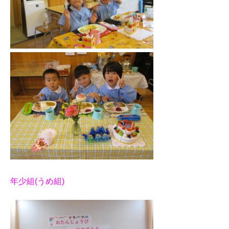
年少組(うめ組)