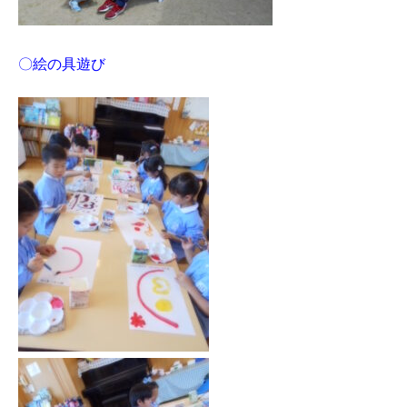
〇絵の具遊び