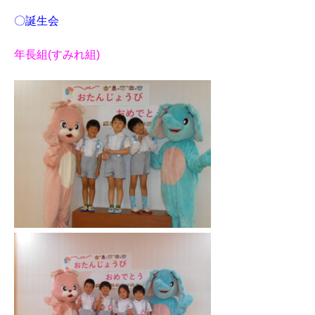
〇誕生会
年長組(すみれ組)