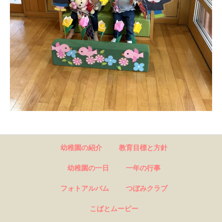
幼稚園の紹介
教育目標と方針
幼稚園の一日
一年の行事
フォトアルバム
つぼみクラブ
こばとムービー