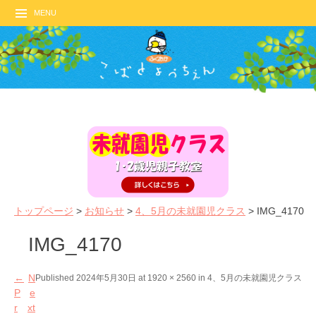
MENU
トップページ
>
お知らせ
>
4、5月の未就園児クラス
>
IMG_4170
IMG_4170
←
N
Published
2024年5月30日
at
1920 × 2560
in
4、5月の未就園児クラス
P
e
r
xt