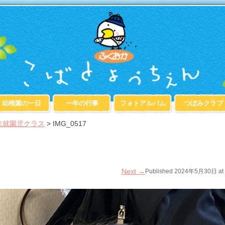
幼稚園の一日
一年の行事
フォトアルバム
つぼみクラブ
未就園児クラス
>
IMG_0517
Next
→
Published
2024年5月30日
at