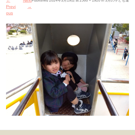
←
Next
Published
2024年3月19日
at
2560 × 1920
in
3月の子ども達
Previ
→
ous