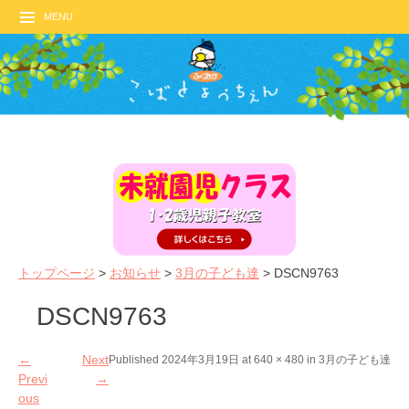
MENU
トップページ
>
お知らせ
>
3月の子ども達
>
DSCN9763
DSCN9763
←
Next
Published
2024年3月19日
at
640 × 480
in
3月の子ども達
Previ
→
ous