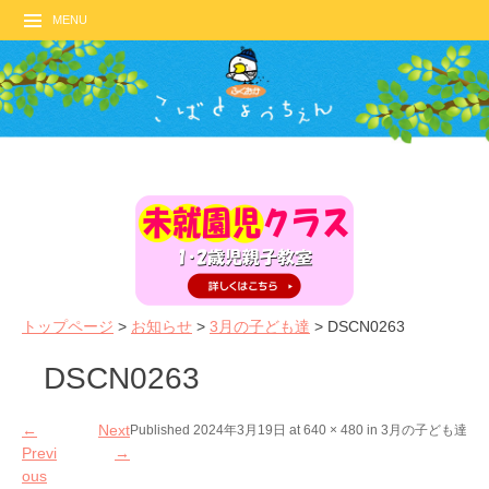
MENU
トップページ
>
お知らせ
>
3月の子ども達
>
DSCN0263
DSCN0263
←
Next
Published
2024年3月19日
at
640 × 480
in
3月の子ども達
Previ
→
ous