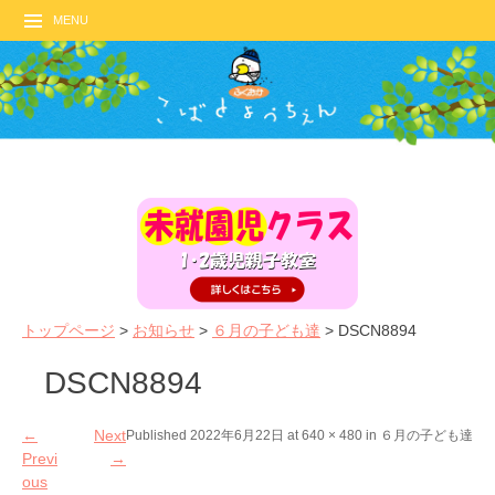
MENU
トップページ
>
お知らせ
>
６月の子ども達
>
DSCN8894
DSCN8894
←
Next
Published
2022年6月22日
at
640 × 480
in
６月の子ども達
Previ
→
ous