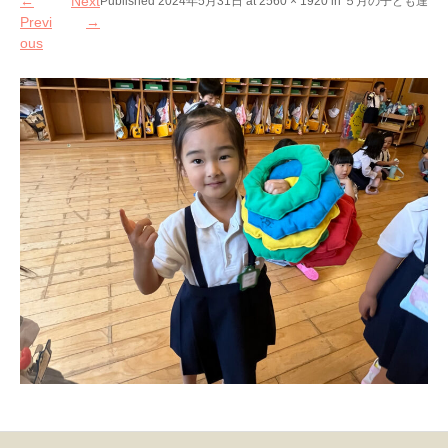
←
Next
Published
2024年5月31日
at
2560 × 1920
in
５月の子ども達
Previ
→
ous