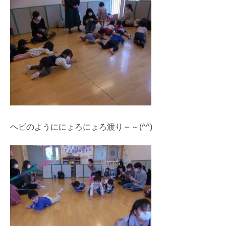
ヘビのようににょろにょろ渡り～～(^^)