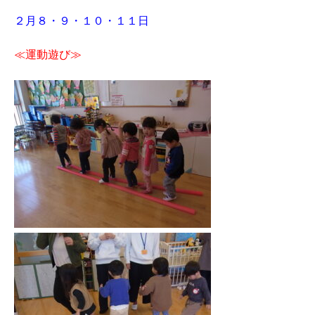
２月８・９・１０・１１日
≪運動遊び≫