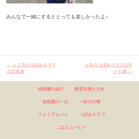
みんなで一緒にするととっても楽しかったよ♪
←
１２月のつぼみクラブ
１月のつぼみクラブの子
Post
のお友達
ども達
→
navigation
幼稚園の紹介
教育目標と方針
幼稚園の一日
一年の行事
フォトアルバム
つぼみクラブ
こばとムービー