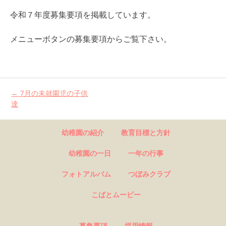
令和７年度募集要項を掲載しています。
メニューボタンの募集要項からご覧下さい。
←
7月の未就園児の子供
Post
達
navigation
幼稚園の紹介
教育目標と方針
幼稚園の一日
一年の行事
フォトアルバム
つぼみクラブ
こばとムービー
募集要項
採用情報