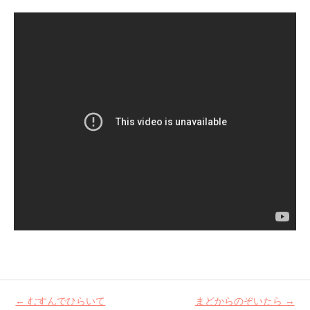
←
むすんでひらいて
まどからのぞいたら
→
Post