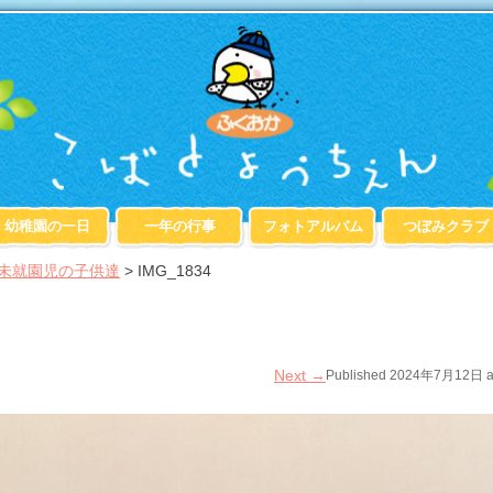
幼稚園の一日
一年の行事
フォトアルバム
つぼみクラブ
の未就園児の子供達
>
IMG_1834
Next
→
Published
2024年7月12日
a