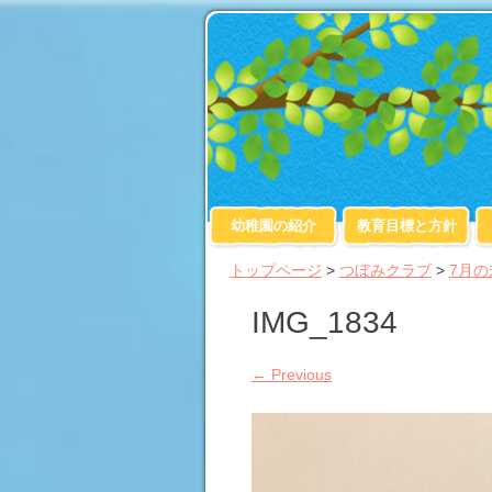
幼稚園の紹介
教育目標と方針
トップページ
>
つぼみクラブ
>
7月
IMG_1834
←
Previous