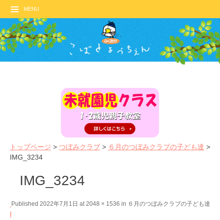
MENU
トップページ
>
つぼみクラブ
>
６月のつぼみクラブの子ども達
>
IMG_3234
IMG_3234
←
N
Published
2022年7月1日
at
2048 × 1536
in
６月のつぼみクラブの子ども達
P
e