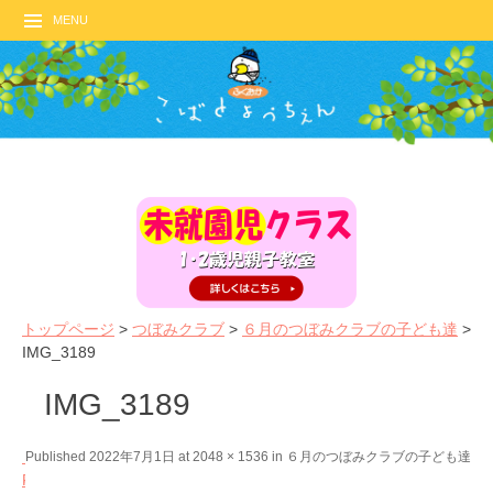
MENU
トップページ
>
つぼみクラブ
>
６月のつぼみクラブの子ども達
>
IMG_3189
IMG_3189
←
N
Published
2022年7月1日
at
2048 × 1536
in
６月のつぼみクラブの子ども達
P
e