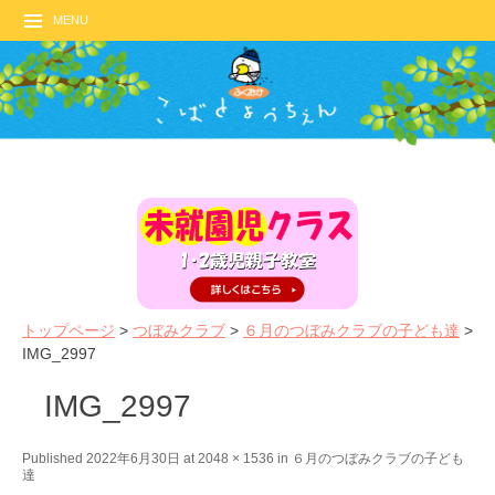
MENU
トップページ
>
つぼみクラブ
>
６月のつぼみクラブの子ども達
>
IMG_2997
IMG_2997
←
N
Published
2022年6月30日
at
2048 × 1536
in
６月のつぼみクラブの子ども
達
P
e