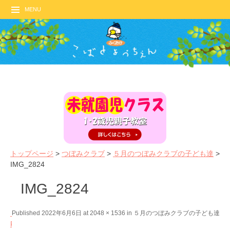
MENU
トップページ
>
つぼみクラブ
>
５月のつぼみクラブの子ども達
>
IMG_2824
IMG_2824
←
N
Published
2022年6月6日
at
2048 × 1536
in
５月のつぼみクラブの子ども達
P
e