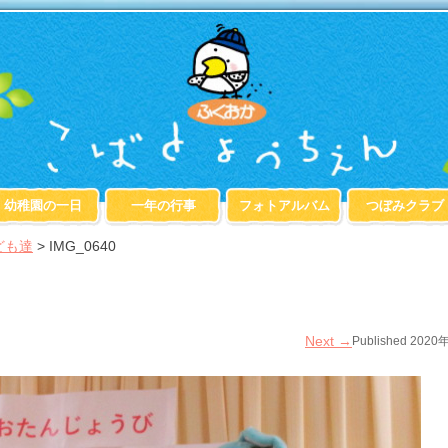
幼稚園の一日
一年の行事
フォトアルバム
つぼみクラブ
ども達
>
IMG_0640
Next
→
Published
2020