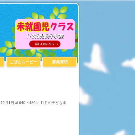
こばとムービー
募集要項
年12月1日
at
640 × 480
in
11月の子ども達