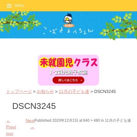
MENU
トップページ
>
お知らせ
>
11月の子ども達
>
DSCN3245
DSCN3245
←
Next
Published
2020年12月2日
at
640 × 480
in
11月の子ども達
Previ
→
ous