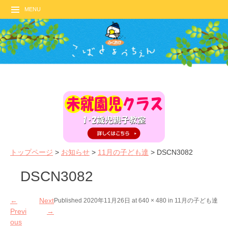
MENU
トップページ
>
お知らせ
>
11月の子ども達
>
DSCN3082
DSCN3082
←
Next
Published
2020年11月26日
at
640 × 480
in
11月の子ども達
Previ
→
ous