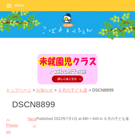
MENU
トップページ
>
お知らせ
>
６月の子ども達
>
DSCN8899
DSCN8899
←
Next
Published
2022年7月1日
at
480 × 640
in
６月の子ども達
Previo
→
us