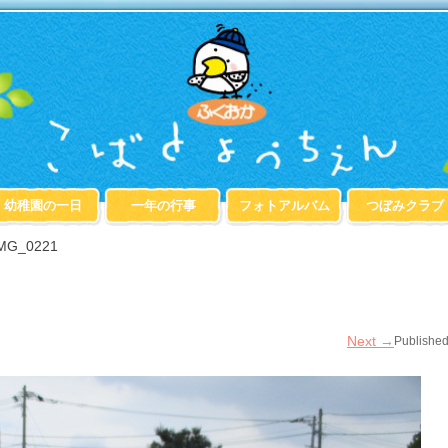
幼稚園の一日
一年の行事
フォトアルバム
つぼみクラブ
MG_0221
Next
→
Publishe